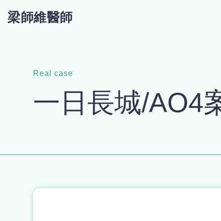
梁師維醫師
Real case
一日長城/AO4