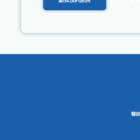
點我預約諮詢
查
醫