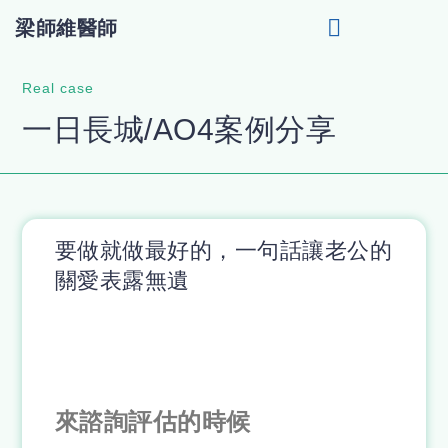
梁師維醫師
【一日長城/AO4】快速植牙
Real case
一日長城/AO4案例分享
要做就做最好的，一句話讓老公的
關愛表露無遺
來諮詢評估的時候