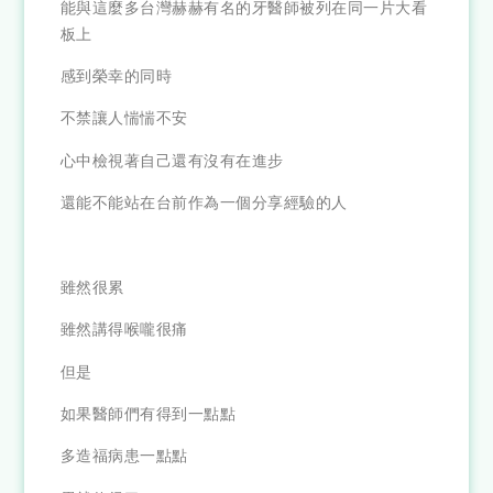
能與這麼多台灣赫赫有名的牙醫師被列在同一片大看
板上
感到榮幸的同時
不禁讓人惴惴不安
心中檢視著自己還有沒有在進步
還能不能站在台前作為一個分享經驗的人
雖然很累
雖然講得喉嚨很痛
但是
如果醫師們有得到一點點
多造福病患一點點