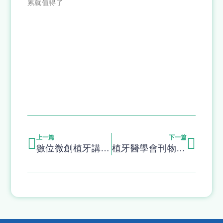
累就值得了
上一篇
下一篇
數位微創植牙講課-承先啟後
植牙醫學會刊物邀稿