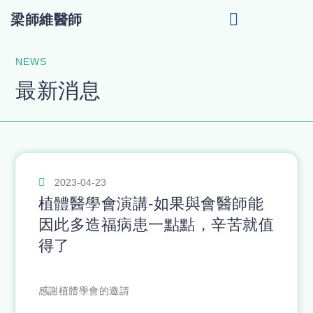
梁師維醫師
【一日長城/AO4】快速植牙
NEWS
最新消息
2023-04-23
植體醫學會演講-如果與會醫師能
因此多造福病患一點點，辛苦就值
得了
感謝植體學會的邀請